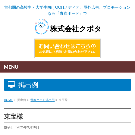
首都圏の高校生・大学生向けOOHメディア、屋外広告、プロモーション
なら「青春ボード」で
株式会社クボタ
MENU
掲出例
HOME
»
掲出例
»
青春ボード掲出例
»
東宝様
東宝様
投稿日 : 2025年9月16日